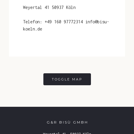
Weyertal 41
50937 Köln
Telefon: +49 160 97772314
info@bisu-
koeln.de
TOGGLE MAP
G&R BISÙ GMBH